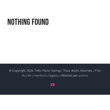
Nothing Found
© Copyright
2026 Tefor Paris-Saclay | Tous droits réservés |
Plan
du site
|
mentions légales
| Réalisé par
acteris
YouTube
LinkedIn