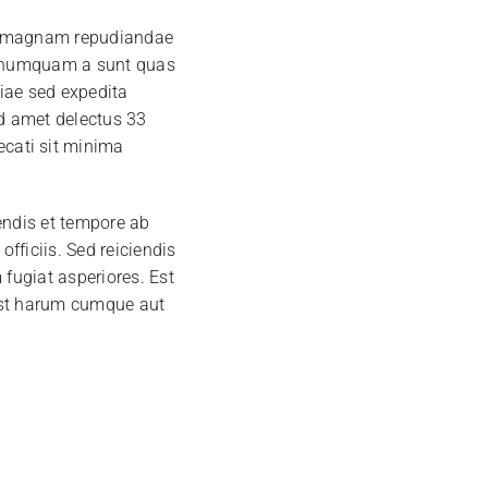
aut magnam repudiandae
is numquam a sunt quas
iae sed expedita
ed amet delectus 33
cati sit minima
rendis et tempore ab
fficiis. Sed reiciendis
 fugiat asperiores. Est
 est harum cumque aut