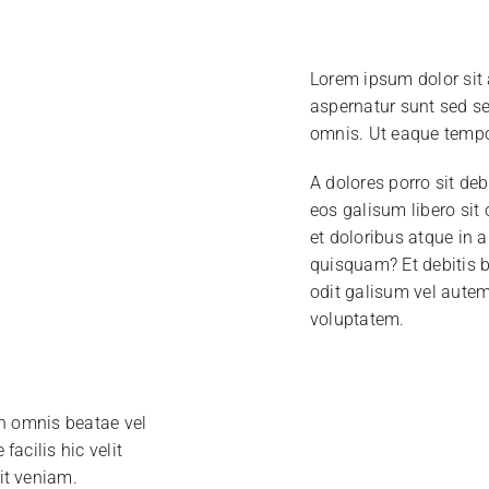
Lorem ipsum dolor sit 
aspernatur sunt sed seq
omnis. Ut eaque tempor
A dolores porro sit de
eos galisum libero sit
et doloribus atque in 
quisquam? Et debitis b
odit galisum vel aute
voluptatem.
on omnis beatae vel
acilis hic velit
it veniam.