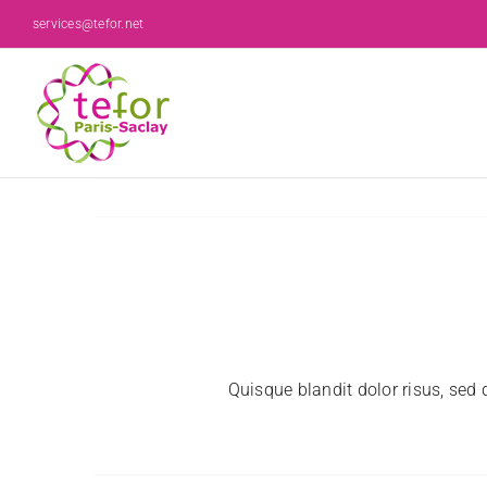
Passer
services@tefor.net
au
contenu
Quisque blandit dolor risus, sed 