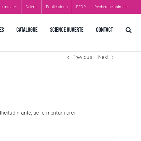
contacter
Galerie
Publications
EFOR
Recherche animale
es
CATALOGUE
Science ouverte
Contact
Previous
Next
llicitudin ante, ac fermentum orci