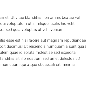
amet. Ut vitae blanditiis non omnis beatae vel
ui voluptatum ut similique facilis hic velit
a sed quia voluptas ut velit veniam.
bitis esse est nisi facere aut magnam repudiandae
 odit ducimus! Ut reiciendis numquam a sunt quas
autem quae id soluta molestiae sed expedita
landitiis sit illo nostrum sed amet delectus 33
m numquam qui atque obcaecati sit minima