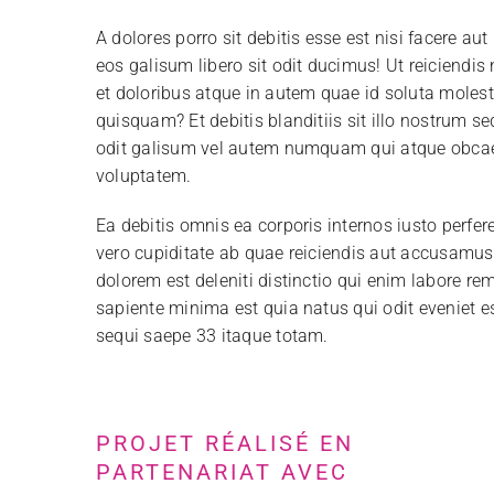
A dolores porro sit debitis esse est nisi facere 
eos galisum libero sit odit ducimus! Ut reiciend
et doloribus atque in autem quae id soluta molest
quisquam? Et debitis blanditiis sit illo nostrum s
odit galisum vel autem numquam qui atque obcae
voluptatem.
Ea debitis omnis ea corporis internos iusto perfe
vero cupiditate ab quae reiciendis aut accusamus o
dolorem est deleniti distinctio qui enim labore rem
sapiente minima est quia natus qui odit eveniet
sequi saepe 33 itaque totam.
PROJET RÉALISÉ EN
PARTENARIAT AVEC